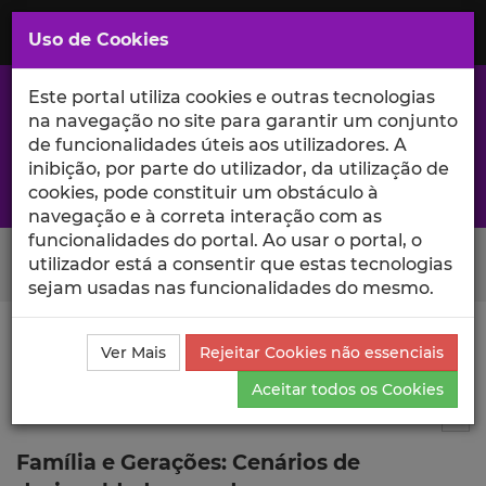
Saltar
para
MENU
Uso de Cookies
o
Conteúdo
Principal
Este portal utiliza cookies e outras tecnologias
na navegação no site para garantir um conjunto
de funcionalidades úteis aos utilizadores. A
inibição, por parte do utilizador, da utilização de
A excelência da investigação e ciência no Iscte
cookies, pode constituir um obstáculo à
navegação e à correta interação com as
funcionalidades do portal. Ao usar o portal, o
Search Button
utilizador está a consentir que estas tecnologias
sejam usadas nas funcionalidades do mesmo.
Ciência_Iscte
Publicações
Descrição Detalhada da
Ver Mais
Rejeitar Cookies não essenciais
Publicação
Aceitar todos os Cookies
Capítulo de livro
3
Tog
Família e Gerações: Cenários de