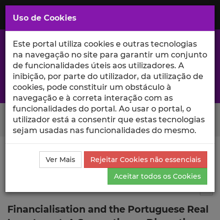
Saltar
para
MENU
Uso de Cookies
o
Conteúdo
Principal
Este portal utiliza cookies e outras tecnologias
na navegação no site para garantir um conjunto
de funcionalidades úteis aos utilizadores. A
inibição, por parte do utilizador, da utilização de
A excelência da investigação e ciência no Iscte
cookies, pode constituir um obstáculo à
navegação e à correta interação com as
funcionalidades do portal. Ao usar o portal, o
Search Button
utilizador está a consentir que estas tecnologias
sejam usadas nas funcionalidades do mesmo.
Ciência_Iscte
Publicações
Descrição Detalhada da
Ver Mais
Rejeitar Cookies não essenciais
Publicação
Aceitar todos os Cookies
Working paper
5
Tog
Financialisation and the Portuguese Real