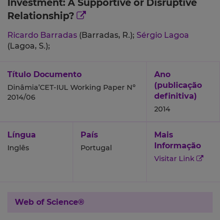
Investment: A Supportive or Disruptive
Relationship?
Ricardo Barradas
(Barradas, R.);
Sérgio Lagoa
(Lagoa, S.);
Título Documento
Ano
(publicação
Dinâmia’CET-IUL Working Paper Nº
definitiva)
2014/06
2014
Língua
País
Mais
Informação
Inglês
Portugal
Visitar Link
Web of Science®