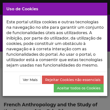
Saltar
para
MENU
Uso de Cookies
o
Conteúdo
Principal
Este portal utiliza cookies e outras tecnologias
na navegação no site para garantir um conjunto
de funcionalidades úteis aos utilizadores. A
inibição, por parte do utilizador, da utilização de
A excelência da investigação e ciência no Iscte
cookies, pode constituir um obstáculo à
navegação e à correta interação com as
funcionalidades do portal. Ao usar o portal, o
Search Button
utilizador está a consentir que estas tecnologias
sejam usadas nas funcionalidades do mesmo.
Ciência_Iscte
Comunicações
Descrição Detalhada
Ver Mais
Rejeitar Cookies não essenciais
da Comunicação
Aceitar todos os Cookies
Comunicação em evento científico
11
Tog
French Anthropology and the Study of