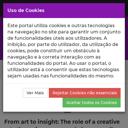
Saltar
para
MENU
Uso de Cookies
o
Conteúdo
Principal
Este portal utiliza cookies e outras tecnologias
na navegação no site para garantir um conjunto
de funcionalidades úteis aos utilizadores. A
inibição, por parte do utilizador, da utilização de
A excelência da investigação e ciência no Iscte
cookies, pode constituir um obstáculo à
navegação e à correta interação com as
funcionalidades do portal. Ao usar o portal, o
Search Button
utilizador está a consentir que estas tecnologias
sejam usadas nas funcionalidades do mesmo.
Ciência_Iscte
Publicações
Descrição Detalhada da
Ver Mais
Rejeitar Cookies não essenciais
Publicação
Aceitar todos os Cookies
Artigo em revista científica
Q1
14
Tog
From art to insight: The role of a creative