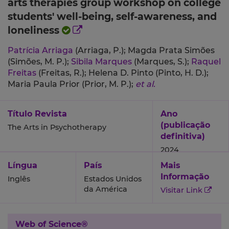
arts therapies group workshop on college
students' well-being, self-awareness, and
loneliness
Patrícia Arriaga
(Arriaga, P.);
Magda Prata Simões
(Simões, M. P.);
Sibila Marques
(Marques, S.);
Raquel
Freitas
(Freitas, R.);
Helena D. Pinto (Pinto, H. D.);
Maria Paula Prior (Prior, M. P.);
et al.
Título Revista
Ano
(publicação
The Arts in Psychotherapy
definitiva)
2024
Língua
País
Mais
Informação
Inglês
Estados Unidos
da América
Visitar Link
Web of Science®