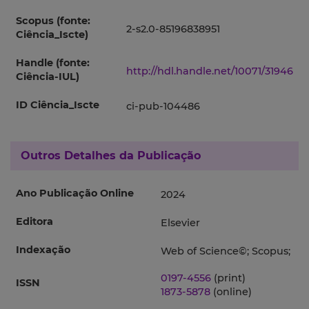
Scopus (fonte:
2-s2.0-85196838951
Ciência_Iscte)
Handle (fonte:
http://hdl.handle.net/10071/31946
Ciência-IUL)
ID Ciência_Iscte
ci-pub-104486
Outros Detalhes da Publicação
Ano Publicação Online
2024
Editora
Elsevier
Indexação
Web of Science©; Scopus;
0197-4556
(print)
ISSN
1873-5878
(online)