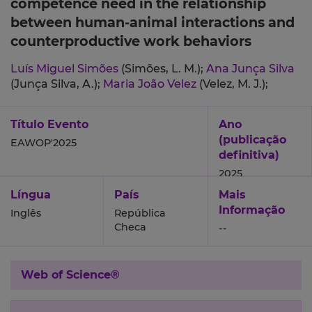
competence need in the relationship
between human-animal interactions and
counterproductive work behaviors
Luís Miguel Simões
(Simões, L. M.);
Ana Junça Silva
(Junça Silva, A.);
Maria João Velez
(Velez, M. J.);
Título Evento
Ano
(publicação
EAWOP'2025
definitiva)
2025
Língua
País
Mais
Informação
Inglês
República
Checa
--
Web of Science®