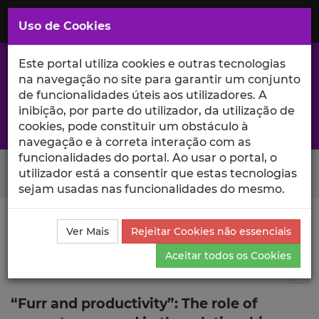
Saltar
para
MENU
Uso de Cookies
o
Conteúdo
Principal
Este portal utiliza cookies e outras tecnologias
na navegação no site para garantir um conjunto
de funcionalidades úteis aos utilizadores. A
inibição, por parte do utilizador, da utilização de
A excelência da investigação e ciência no Iscte
cookies, pode constituir um obstáculo à
navegação e à correta interação com as
funcionalidades do portal. Ao usar o portal, o
Search Button
utilizador está a consentir que estas tecnologias
sejam usadas nas funcionalidades do mesmo.
Ciência_Iscte
Comunicações
Descrição Detalhada
Ver Mais
Rejeitar Cookies não essenciais
da Comunicação
Aceitar todos os Cookies
Comunicação em evento científico
2
Tog
“Furr and productivity”: The role of