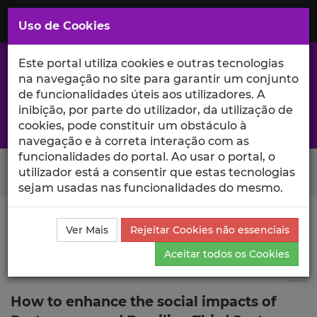
Saltar
para
MENU
Uso de Cookies
o
Conteúdo
Principal
Este portal utiliza cookies e outras tecnologias
na navegação no site para garantir um conjunto
de funcionalidades úteis aos utilizadores. A
inibição, por parte do utilizador, da utilização de
A excelência da investigação e ciência no Iscte
cookies, pode constituir um obstáculo à
navegação e à correta interação com as
funcionalidades do portal. Ao usar o portal, o
Search Button
utilizador está a consentir que estas tecnologias
sejam usadas nas funcionalidades do mesmo.
Ciência_Iscte
Comunicações
Descrição Detalhada
Ver Mais
Rejeitar Cookies não essenciais
da Comunicação
Aceitar todos os Cookies
Comunicação em evento científico
12
Tog
How to enhance the social impacts of