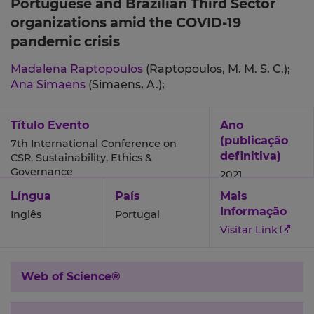
Portuguese and Brazilian Third Sector
organizations amid the COVID-19
pandemic crisis
Madalena Raptopoulos
(Raptopoulos, M. M. S. C.);
Ana Simaens
(Simaens, A.);
Título Evento
Ano
(publicação
7th International Conference on
definitiva)
CSR, Sustainability, Ethics &
Governance
2021
Língua
País
Mais
Informação
Inglês
Portugal
Visitar Link
Web of Science®