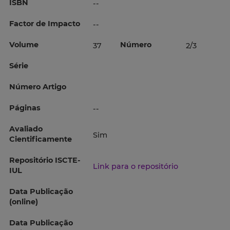
ISBN
--
Factor de Impacto
--
Volume
Número
37
2/3
Série
Número Artigo
Páginas
--
Avaliado
Sim
Cientificamente
Repositório ISCTE-
Link para o repositório
IUL
Data Publicação
(online)
Data Publicação