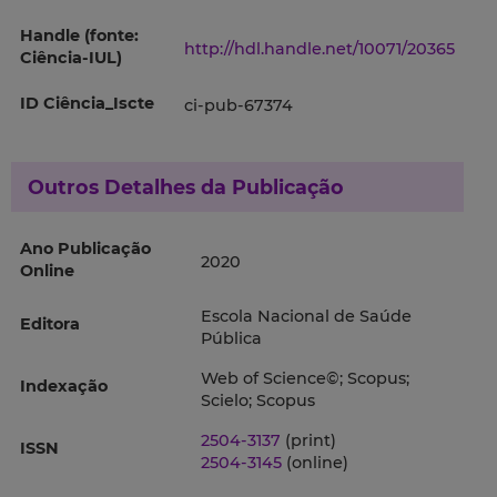
Handle (fonte:
http://hdl.handle.net/10071/20365
Ciência-IUL)
ID Ciência_Iscte
ci-pub-67374
Outros Detalhes da Publicação
Ano Publicação
2020
Online
Escola Nacional de Saúde
Editora
Pública
Web of Science©; Scopus;
Indexação
Scielo; Scopus
2504-3137
(print)
ISSN
2504-3145
(online)