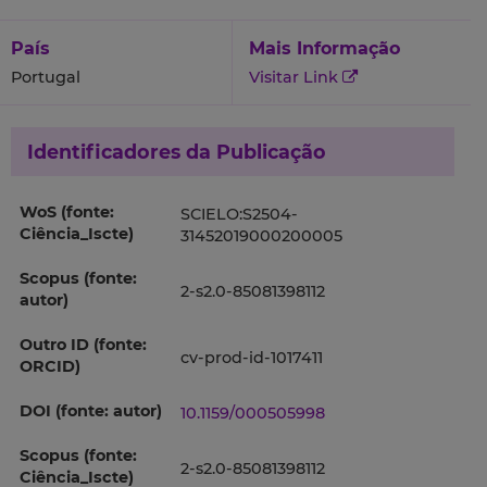
País
Mais Informação
Portugal
Visitar Link
Identificadores da Publicação
WoS (fonte:
SCIELO:S2504-
Ciência_Iscte)
31452019000200005
Scopus (fonte:
2-s2.0-85081398112
autor)
Outro ID (fonte:
cv-prod-id-1017411
ORCID)
DOI (fonte: autor)
10.1159/000505998
Scopus (fonte:
2-s2.0-85081398112
Ciência_Iscte)