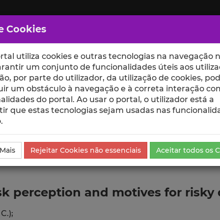
e Cookies
rtal utiliza cookies e outras tecnologias na navegação n
rantir um conjunto de funcionalidades úteis aos utiliza
ção, por parte do utilizador, da utilização de cookies, po
uir um obstáculo à navegação e à correta interação co
scte
ESCOLAS
UNIDADES
alidades do portal. Ao usar o portal, o utilizador está a
ir que estas tecnologias sejam usadas nas funcionalid
.
ublicação
 Mais
Rejeitar Cookies não essenciais
Aceitar todos os 
risk perception and motives for risky
C.);