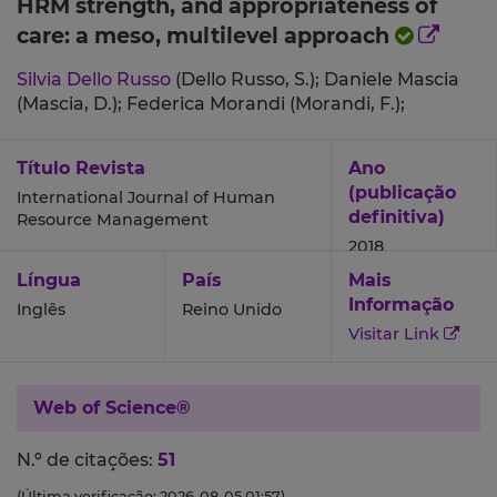
HRM strength, and appropriateness of
care: a meso, multilevel approach
Silvia Dello Russo
(Dello Russo, S.);
Daniele Mascia
(Mascia, D.);
Federica Morandi (Morandi, F.);
Título Revista
Ano
(publicação
International Journal of Human
definitiva)
Resource Management
2018
Língua
País
Mais
Informação
Inglês
Reino Unido
Visitar Link
Web of Science®
N.º de citações:
51
(Última verificação: 2026-08-05 01:57)