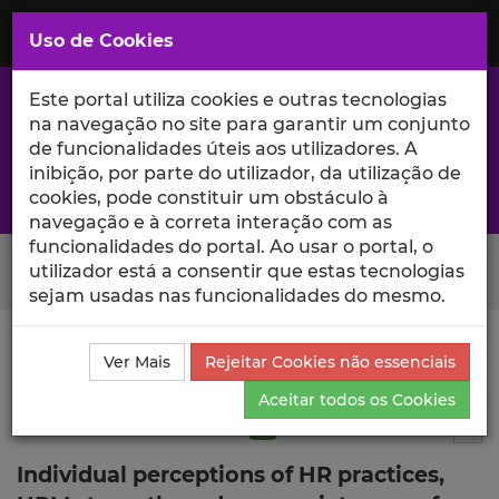
Saltar
para
MENU
Uso de Cookies
o
Conteúdo
Principal
Este portal utiliza cookies e outras tecnologias
na navegação no site para garantir um conjunto
de funcionalidades úteis aos utilizadores. A
inibição, por parte do utilizador, da utilização de
A excelência da investigação e ciência no Iscte
cookies, pode constituir um obstáculo à
navegação e à correta interação com as
funcionalidades do portal. Ao usar o portal, o
Search Button
utilizador está a consentir que estas tecnologias
sejam usadas nas funcionalidades do mesmo.
Ciência_Iscte
Publicações
Descrição Detalhada da
Ver Mais
Rejeitar Cookies não essenciais
Publicação
Aceitar todos os Cookies
Artigo em revista científica
Q1
6
Tog
Individual perceptions of HR practices,