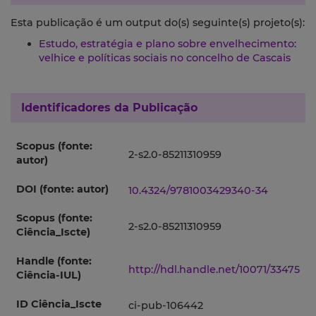
Esta publicação é um output do(s) seguinte(s) projeto(s):
Estudo, estratégia e plano sobre envelhecimento:
velhice e políticas sociais no concelho de Cascais
Identificadores da Publicação
Scopus (fonte:
2-s2.0-85211310959
autor)
DOI (fonte: autor)
10.4324/9781003429340-34
Scopus (fonte:
2-s2.0-85211310959
Ciência_Iscte)
Handle (fonte:
http://hdl.handle.net/10071/33475
Ciência-IUL)
ID Ciência_Iscte
ci-pub-106442