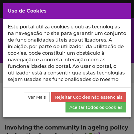
Saltar
para
MENU
Uso de Cookies
o
Conteúdo
Principal
Este portal utiliza cookies e outras tecnologias
na navegação no site para garantir um conjunto
de funcionalidades úteis aos utilizadores. A
inibição, por parte do utilizador, da utilização de
A excelência da investigação e ciência no Iscte
cookies, pode constituir um obstáculo à
navegação e à correta interação com as
funcionalidades do portal. Ao usar o portal, o
Search Button
utilizador está a consentir que estas tecnologias
sejam usadas nas funcionalidades do mesmo.
Ciência_Iscte
Publicações
Descrição Detalhada da
Ver Mais
Rejeitar Cookies não essenciais
Publicação
Aceitar todos os Cookies
Capítulo de livro
3
Tog
Involving the community in ageing policy