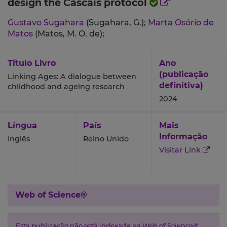
design the Cascais protocol
Gustavo Sugahara
(Sugahara, G.);
Marta Osório de
Matos
(Matos, M. O. de);
Título Livro
Ano
(publicação
Linking Ages: A dialogue between
definitiva)
childhood and ageing research
2024
Língua
País
Mais
Informação
Inglês
Reino Unido
Visitar Link
Web of Science®
Esta publicação não está indexada na Web of Science®