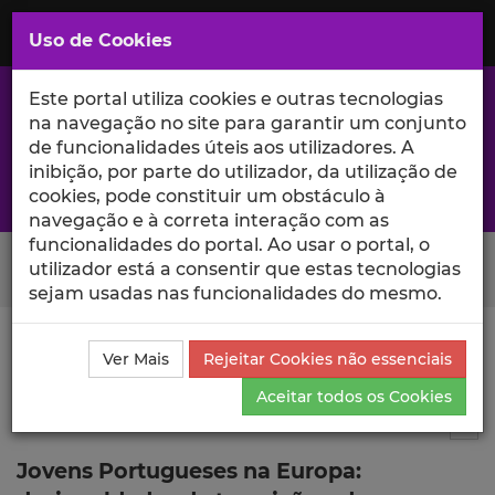
Saltar
para
MENU
Uso de Cookies
o
Conteúdo
Principal
Este portal utiliza cookies e outras tecnologias
na navegação no site para garantir um conjunto
de funcionalidades úteis aos utilizadores. A
inibição, por parte do utilizador, da utilização de
A excelência da investigação e ciência no Iscte
cookies, pode constituir um obstáculo à
navegação e à correta interação com as
funcionalidades do portal. Ao usar o portal, o
Search Button
utilizador está a consentir que estas tecnologias
sejam usadas nas funcionalidades do mesmo.
Ciência_Iscte
Publicações
Descrição Detalhada da
Ver Mais
Rejeitar Cookies não essenciais
Publicação
Aceitar todos os Cookies
Capítulo de livro
2
Tog
Jovens Portugueses na Europa: