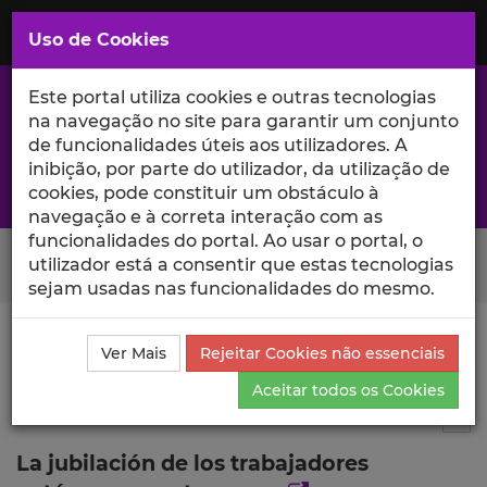
Saltar
para
MENU
Uso de Cookies
o
Conteúdo
Principal
Este portal utiliza cookies e outras tecnologias
na navegação no site para garantir um conjunto
de funcionalidades úteis aos utilizadores. A
inibição, por parte do utilizador, da utilização de
A excelência da investigação e ciência no Iscte
cookies, pode constituir um obstáculo à
navegação e à correta interação com as
funcionalidades do portal. Ao usar o portal, o
Search Button
utilizador está a consentir que estas tecnologias
sejam usadas nas funcionalidades do mesmo.
Ciência_Iscte
Publicações
Descrição Detalhada da
Ver Mais
Rejeitar Cookies não essenciais
Publicação
Aceitar todos os Cookies
Capítulo de livro
2
Tog
La jubilación de los trabajadores