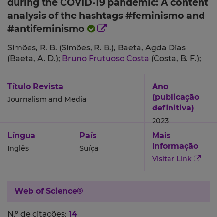
during the COVID-19 pandemic: A content
analysis of the hashtags #feminismo and
#antifeminismo
Simões, R. B. (Simões, R. B.);
Baeta, Agda Dias
(Baeta, A. D.);
Bruno Frutuoso Costa
(Costa, B. F.);
Título Revista
Ano
(publicação
Journalism and Media
definitiva)
2023
Língua
País
Mais
Informação
Inglês
Suíça
Visitar Link
Web of Science®
N.º de citações:
14