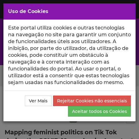
Saltar
para
MENU
Uso de Cookies
o
Conteúdo
Principal
Este portal utiliza cookies e outras tecnologias
na navegação no site para garantir um conjunto
de funcionalidades úteis aos utilizadores. A
inibição, por parte do utilizador, da utilização de
A excelência da investigação e ciência no Iscte
cookies, pode constituir um obstáculo à
navegação e à correta interação com as
funcionalidades do portal. Ao usar o portal, o
Search Button
utilizador está a consentir que estas tecnologias
sejam usadas nas funcionalidades do mesmo.
Ciência_Iscte
Publicações
Descrição Detalhada da
Ver Mais
Rejeitar Cookies não essenciais
Publicação
Aceitar todos os Cookies
Artigo em revista científica
Q1
5
Tog
Mapping feminist politics on Tik Tok