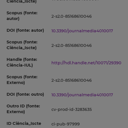
Ciência_Iscte)
Scopus (fonte:
2-s2.0-85168610046
autor)
DOI (fonte: autor)
10.3390/journalmedia4010017
Scopus (fonte:
2-s2.0-85168610046
Ciência_Iscte)
Handle (fonte:
http://hdl.handle.net/10071/29390
Ciência-IUL)
Scopus (fonte:
2-s2.0-85168610046
Externo)
DOI (fonte: outro)
10.3390/journalmedia4010017
Outro ID (fonte:
cv-prod-id-3283635
Externo)
ID Ciência_Iscte
ci-pub-97999