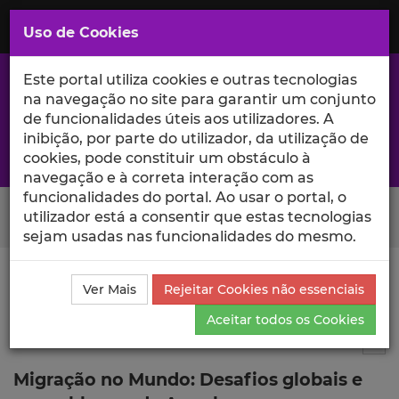
Saltar
para
MENU
Uso de Cookies
o
Conteúdo
Principal
Este portal utiliza cookies e outras tecnologias
na navegação no site para garantir um conjunto
de funcionalidades úteis aos utilizadores. A
inibição, por parte do utilizador, da utilização de
A excelência da investigação e ciência no Iscte
cookies, pode constituir um obstáculo à
navegação e à correta interação com as
funcionalidades do portal. Ao usar o portal, o
Search Button
utilizador está a consentir que estas tecnologias
sejam usadas nas funcionalidades do mesmo.
Ciência_Iscte
Publicações
Descrição Detalhada da
Ver Mais
Rejeitar Cookies não essenciais
Publicação
Aceitar todos os Cookies
Outras publicações
9
Tog
Migração no Mundo: Desafios globais e