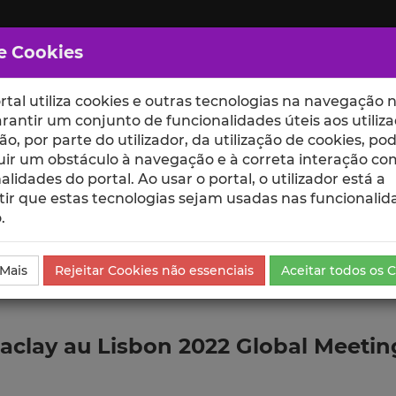
e Cookies
rtal utiliza cookies e outras tecnologias na navegação n
rantir um conjunto de funcionalidades úteis aos utiliza
ção, por parte do utilizador, da utilização de cookies, po
uir um obstáculo à navegação e à correta interação co
scte
ESCOLAS
UNIDADES
alidades do portal. Ao usar o portal, o utilizador está a
ir que estas tecnologias sejam usadas nas funcionalid
.
ublicação
 Mais
Rejeitar Cookies não essenciais
Aceitar todos os 
Saclay au Lisbon 2022 Global Meetin