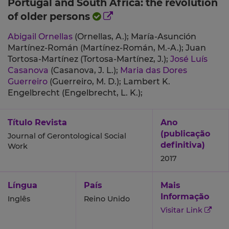
Portugal and South Africa: the revolution
of older persons
Abigail Ornellas
(Ornellas, A.);
María-Asunción
Martínez-Román (Martínez-Román, M.-A.);
Juan
Tortosa-Martínez (Tortosa-Martínez, J.);
José Luís
Casanova
(Casanova, J. L.);
Maria das Dores
Guerreiro
(Guerreiro, M. D.);
Lambert K.
Engelbrecht (Engelbrecht, L. K.);
Título Revista
Ano
(publicação
Journal of Gerontological Social
definitiva)
Work
2017
Língua
País
Mais
Informação
Inglês
Reino Unido
Visitar Link