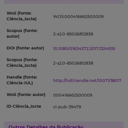
WoS (fonte:
WOS:000416662500009
Ciência_Iscte)
Scopus (fonte:
2-s2.0-85026812838
autor)
DOI (fonte: autor)
10.1080/01634372.2017.1324935
Scopus (fonte:
2-s2.0-85026812838
Ciência_Iscte)
Handle (fonte:
http://hdl.handle.net/10071/18017
Ciência-IUL)
WoS (fonte: autor)
000416662500009
ID Ciência_Iscte
ci-pub-39479
Outros Detalhes da Publicação