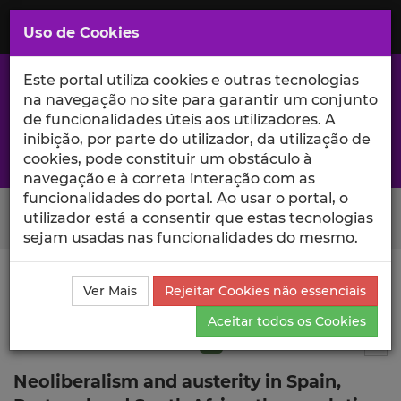
Saltar
para
MENU
Uso de Cookies
o
Conteúdo
Principal
Este portal utiliza cookies e outras tecnologias
na navegação no site para garantir um conjunto
de funcionalidades úteis aos utilizadores. A
inibição, por parte do utilizador, da utilização de
A excelência da investigação e ciência no Iscte
cookies, pode constituir um obstáculo à
navegação e à correta interação com as
funcionalidades do portal. Ao usar o portal, o
Search Button
utilizador está a consentir que estas tecnologias
sejam usadas nas funcionalidades do mesmo.
Ciência_Iscte
Publicações
Descrição Detalhada da
Ver Mais
Rejeitar Cookies não essenciais
Publicação
Aceitar todos os Cookies
Artigo em revista científica
Q1
6
Tog
Neoliberalism and austerity in Spain,