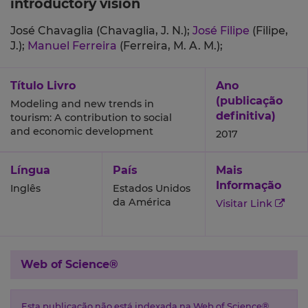
introductory vision
José Chavaglia (Chavaglia, J. N.);
José Filipe
(Filipe,
J.);
Manuel Ferreira
(Ferreira, M. A. M.);
Título Livro
Ano
(publicação
Modeling and new trends in
definitiva)
tourism: A contribution to social
and economic development
2017
Língua
País
Mais
Informação
Inglês
Estados Unidos
da América
Visitar Link
Web of Science®
Esta publicação não está indexada na Web of Science®