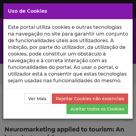
Saltar
para
MENU
Uso de Cookies
o
Conteúdo
Principal
Este portal utiliza cookies e outras tecnologias
na navegação no site para garantir um conjunto
de funcionalidades úteis aos utilizadores. A
inibição, por parte do utilizador, da utilização de
A excelência da investigação e ciência no Iscte
cookies, pode constituir um obstáculo à
navegação e à correta interação com as
funcionalidades do portal. Ao usar o portal, o
Search Button
utilizador está a consentir que estas tecnologias
sejam usadas nas funcionalidades do mesmo.
Ciência_Iscte
Publicações
Descrição Detalhada da
Ver Mais
Rejeitar Cookies não essenciais
Publicação
Aceitar todos os Cookies
Capítulo de livro
--
Tog
Neuromarketing applied to tourism: An