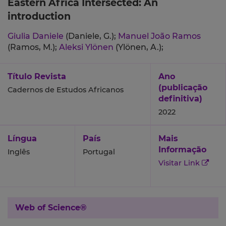
Eastern Africa Intersected: An
introduction
Giulia Daniele
(Daniele, G.);
Manuel João Ramos
(Ramos, M.);
Aleksi Ylönen
(Ylönen, A.);
Título Revista
Ano
(publicação
Cadernos de Estudos Africanos
definitiva)
2022
Língua
País
Mais
Informação
Inglês
Portugal
Visitar Link
Web of Science®