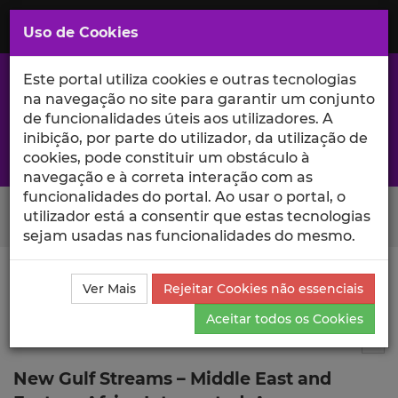
Saltar
para
MENU
Uso de Cookies
o
Conteúdo
Principal
Este portal utiliza cookies e outras tecnologias
na navegação no site para garantir um conjunto
de funcionalidades úteis aos utilizadores. A
inibição, por parte do utilizador, da utilização de
A excelência da investigação e ciência no Iscte
cookies, pode constituir um obstáculo à
navegação e à correta interação com as
funcionalidades do portal. Ao usar o portal, o
Search Button
utilizador está a consentir que estas tecnologias
sejam usadas nas funcionalidades do mesmo.
Ciência_Iscte
Publicações
Descrição Detalhada da
Ver Mais
Rejeitar Cookies não essenciais
Publicação
Aceitar todos os Cookies
Editorial
2
Tog
New Gulf Streams – Middle East and