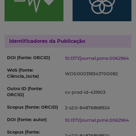
Identificadores da Publicação
DOI (fonte: ORCID)
10.1371/journal.pone.0062964
WoS (fonte:
WOS:000318343700082
Ciência_Iscte)
Outro ID (fonte:
cv-prod-id-431903
ORCID)
Scopus (fonte: ORCID)
2-s2.0-84876868924
DOI (fonte: autor)
10.1371/journal.pone.0062964
Scopus (fonte:
2-s2.0-84876868924