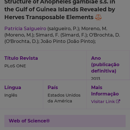
Structure of Anopheles gambiae s.s. in
the Gulf of Guinea Islands Revealed by
Herves Transposable Elements
Patrícia Salgueiro
(salgueiro, P.);
Moreno, M.
(Moreno, M.);
Simard, F. (Simard, F.);
O'Brochta, D.
(O'Brochta, D.);
João Pinto (João Pinto);
Título Revista
Ano
(publicação
PLoS ONE
definitiva)
2013
Língua
País
Mais
Informação
Inglês
Estados Unidos
da América
Visitar Link
Web of Science®