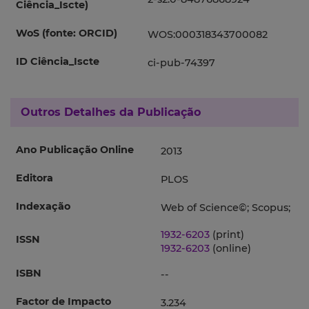
Ciência_Iscte)
WoS (fonte: ORCID)
WOS:000318343700082
ID Ciência_Iscte
ci-pub-74397
Outros Detalhes da Publicação
Ano Publicação Online
2013
Editora
PLOS
Indexação
Web of Science©; Scopus;
1932-6203
(print)
ISSN
1932-6203
(online)
ISBN
--
Factor de Impacto
3.234