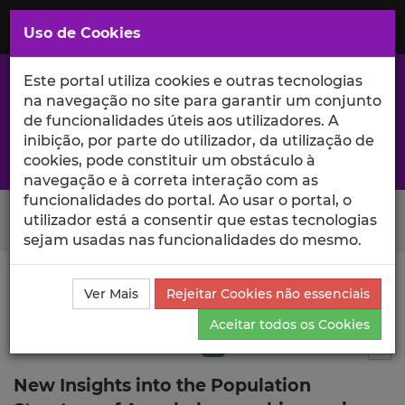
Saltar
para
MENU
Uso de Cookies
o
Conteúdo
Principal
Este portal utiliza cookies e outras tecnologias
na navegação no site para garantir um conjunto
de funcionalidades úteis aos utilizadores. A
inibição, por parte do utilizador, da utilização de
A excelência da investigação e ciência no Iscte
cookies, pode constituir um obstáculo à
navegação e à correta interação com as
funcionalidades do portal. Ao usar o portal, o
Search Button
utilizador está a consentir que estas tecnologias
sejam usadas nas funcionalidades do mesmo.
Ciência_Iscte
Publicações
Descrição Detalhada da
Ver Mais
Rejeitar Cookies não essenciais
Publicação
Aceitar todos os Cookies
Artigo em revista científica
Q1
5
Tog
New Insights into the Population