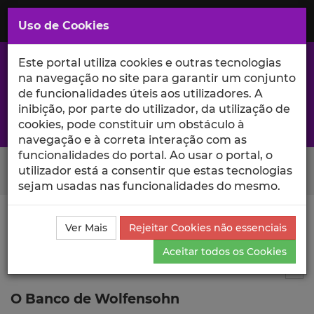
Saltar
para
MENU
Uso de Cookies
o
Conteúdo
Principal
Este portal utiliza cookies e outras tecnologias
na navegação no site para garantir um conjunto
de funcionalidades úteis aos utilizadores. A
inibição, por parte do utilizador, da utilização de
A excelência da investigação e ciência no Iscte
cookies, pode constituir um obstáculo à
navegação e à correta interação com as
funcionalidades do portal. Ao usar o portal, o
Search Button
utilizador está a consentir que estas tecnologias
sejam usadas nas funcionalidades do mesmo.
Ciência_Iscte
Publicações
Descrição Detalhada da
Ver Mais
Rejeitar Cookies não essenciais
Publicação
Aceitar todos os Cookies
Recensão de obra em revista
8
Tog
O Banco de Wolfensohn