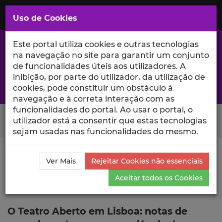
Saltar
para
MENU
Uso de Cookies
o
Conteúdo
Principal
Este portal utiliza cookies e outras tecnologias
na navegação no site para garantir um conjunto
de funcionalidades úteis aos utilizadores. A
inibição, por parte do utilizador, da utilização de
A excelência da investigação e ciência no Iscte
cookies, pode constituir um obstáculo à
navegação e à correta interação com as
funcionalidades do portal. Ao usar o portal, o
Search Button
utilizador está a consentir que estas tecnologias
sejam usadas nas funcionalidades do mesmo.
Ciência_Iscte
Publicações
Descrição Detalhada da
Ver Mais
Rejeitar Cookies não essenciais
Publicação
Aceitar todos os Cookies
Artigo em revista científica
5
Tog
O Teatro Aberto em Lisboa: notas de