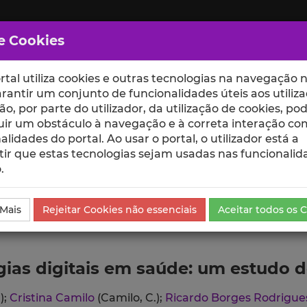
e Cookies
rtal utiliza cookies e outras tecnologias na navegação n
rantir um conjunto de funcionalidades úteis aos utiliza
ção, por parte do utilizador, da utilização de cookies, po
uir um obstáculo à navegação e à correta interação co
scte
ESCOLAS
UNIDADES
alidades do portal. Ao usar o portal, o utilizador está a
ir que estas tecnologias sejam usadas nas funcionalid
.
da Comunicação
 Mais
Rejeitar Cookies não essenciais
Aceitar todos os 
gias digitais em saúde: um estudo d
);
Cristina Camilo
(Camilo, C.);
Ricardo Borges Rodrigu