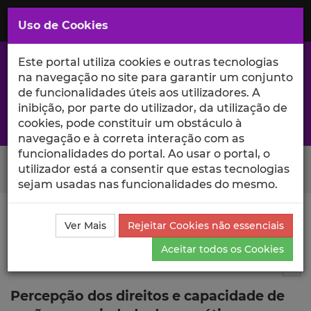
Saltar
para
MENU
Uso de Cookies
o
Conteúdo
Principal
Este portal utiliza cookies e outras tecnologias
na navegação no site para garantir um conjunto
de funcionalidades úteis aos utilizadores. A
inibição, por parte do utilizador, da utilização de
A excelência da investigação e ciência no Iscte
cookies, pode constituir um obstáculo à
navegação e à correta interação com as
funcionalidades do portal. Ao usar o portal, o
Search Button
utilizador está a consentir que estas tecnologias
sejam usadas nas funcionalidades do mesmo.
Ciência_Iscte
Comunicações
Descrição Detalhada
Ver Mais
Rejeitar Cookies não essenciais
da Comunicação
Aceitar todos os Cookies
Comunicação em evento científico
6
Tog
Percepção dos direitos e capacidade de