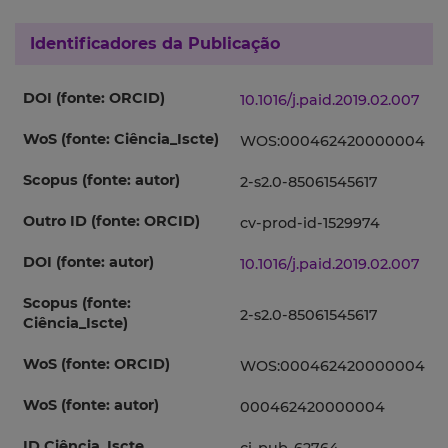
Identificadores da Publicação
DOI (fonte: ORCID)
10.1016/j.paid.2019.02.007
WoS (fonte: Ciência_Iscte)
WOS:000462420000004
Scopus (fonte: autor)
2-s2.0-85061545617
Outro ID (fonte: ORCID)
cv-prod-id-1529974
DOI (fonte: autor)
10.1016/j.paid.2019.02.007
Scopus (fonte:
2-s2.0-85061545617
Ciência_Iscte)
WoS (fonte: ORCID)
WOS:000462420000004
WoS (fonte: autor)
000462420000004
ID Ciência_Iscte