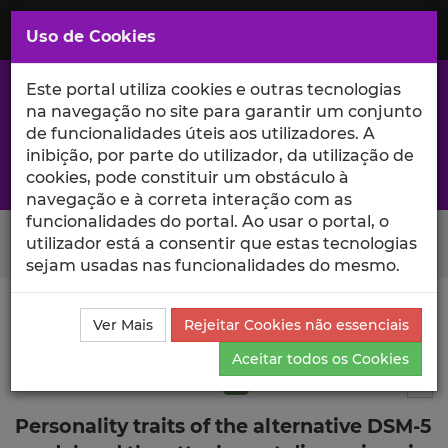
Saltar
para
MENU
Uso de Cookies
o
Conteúdo
Principal
Este portal utiliza cookies e outras tecnologias
na navegação no site para garantir um conjunto
de funcionalidades úteis aos utilizadores. A
inibição, por parte do utilizador, da utilização de
A excelência da investigação e ciência no Iscte
cookies, pode constituir um obstáculo à
navegação e à correta interação com as
funcionalidades do portal. Ao usar o portal, o
Search Button
utilizador está a consentir que estas tecnologias
sejam usadas nas funcionalidades do mesmo.
Ciência_Iscte
Publicações
Descrição Detalhada da
Ver Mais
Rejeitar Cookies não essenciais
Publicação
Aceitar todos os Cookies
Artigo em revista científica
Q1
1
Tog
Personality traits of the alternative DSM-5