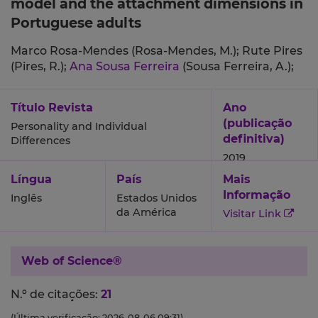
model and the attachment dimensions in
Portuguese adults
Marco Rosa-Mendes (Rosa-Mendes, M.);
Rute Pires
(Pires, R.);
Ana Sousa Ferreira
(Sousa Ferreira, A.);
Título Revista
Ano
(publicação
Personality and Individual
definitiva)
Differences
2019
Língua
País
Mais
Informação
Inglês
Estados Unidos
da América
Visitar Link
Web of Science®
N.º de citações:
21
(Última verificação: 2026-08-06 09:31)