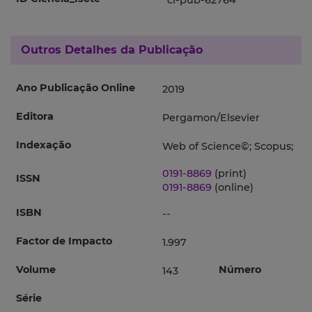
ci-pub-62764
Outros Detalhes da Publicação
Ano Publicação Online
2019
Editora
Pergamon/Elsevier
Indexação
Web of Science©; Scopus;
0191-8869
(print)
ISSN
0191-8869
(online)
ISBN
--
Factor de Impacto
1.997
Volume
Número
143
Série