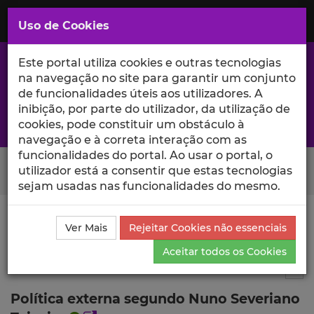
Saltar
para
MENU
Uso de Cookies
o
Conteúdo
Principal
Este portal utiliza cookies e outras tecnologias
na navegação no site para garantir um conjunto
de funcionalidades úteis aos utilizadores. A
inibição, por parte do utilizador, da utilização de
A excelência da investigação e ciência no Iscte
cookies, pode constituir um obstáculo à
navegação e à correta interação com as
funcionalidades do portal. Ao usar o portal, o
Search Button
utilizador está a consentir que estas tecnologias
sejam usadas nas funcionalidades do mesmo.
Ciência_Iscte
Publicações
Descrição Detalhada da
Ver Mais
Rejeitar Cookies não essenciais
Publicação
Aceitar todos os Cookies
Capítulo de livro
10
Tog
Política externa segundo Nuno Severiano