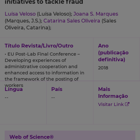
initiatives to tackle fraud
Luísa Veloso
(Luísa Veloso);
Joana S. Marques
(Marques, J.S.);
Catarina Sales Oliveira
(Sales
Oliveira, Catarina);
Título Revista/Livro/Outro
Ano
(publicação
• EU Post-Lab Final Conference –
definitiva)
Developing experiences of
administrative cooperation and
2018
enhanced access to information in
the framework of the posting of
workers
Língua
País
Mais
Informação
--
--
Visitar Link
Web of Science®