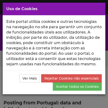
Saltar
para
MENU
Uso de Cookies
o
Conteúdo
Principal
Este portal utiliza cookies e outras tecnologias
na navegação no site para garantir um conjunto
de funcionalidades úteis aos utilizadores. A
inibição, por parte do utilizador, da utilização de
A excelência da investigação e ciência no Iscte
cookies, pode constituir um obstáculo à
navegação e à correta interação com as
funcionalidades do portal. Ao usar o portal, o
Search Button
utilizador está a consentir que estas tecnologias
sejam usadas nas funcionalidades do mesmo.
Ciência_Iscte
Publicações
Descrição Detalhada da
Ver Mais
Rejeitar Cookies não essenciais
Publicação
Aceitar todos os Cookies
Outras publicações
8
Tog
Posting from Portugal: data and