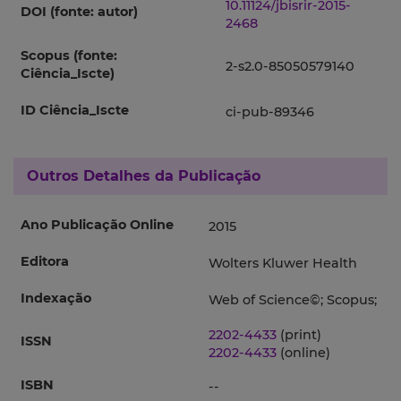
10.11124/jbisrir-2015-
DOI (fonte: autor)
2468
Scopus (fonte:
2-s2.0-85050579140
Ciência_Iscte)
ID Ciência_Iscte
ci-pub-89346
Outros Detalhes da Publicação
Ano Publicação Online
2015
Editora
Wolters Kluwer Health
Indexação
Web of Science©; Scopus;
2202-4433
(print)
ISSN
2202-4433
(online)
ISBN
--