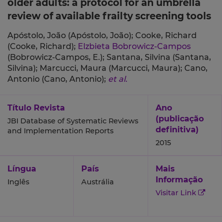
older adults: a protocol for an umbrella
review of available frailty screening tools
Apóstolo, João (Apóstolo, João);
Cooke, Richard
(Cooke, Richard);
Elzbieta Bobrowicz-Campos
(Bobrowicz-Campos, E.);
Santana, Silvina (Santana,
Silvina);
Marcucci, Maura (Marcucci, Maura);
Cano,
Antonio (Cano, Antonio);
et al.
Título Revista
Ano
(publicação
JBI Database of Systematic Reviews
definitiva)
and Implementation Reports
2015
Língua
País
Mais
Informação
Inglês
Austrália
Visitar Link