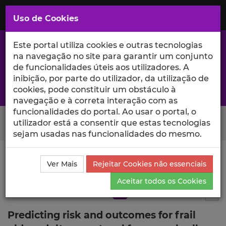
Saltar
para
MENU
Uso de Cookies
o
Conteúdo
Principal
Este portal utiliza cookies e outras tecnologias
na navegação no site para garantir um conjunto
de funcionalidades úteis aos utilizadores. A
inibição, por parte do utilizador, da utilização de
A excelência da investigação e ciência no Iscte
cookies, pode constituir um obstáculo à
navegação e à correta interação com as
funcionalidades do portal. Ao usar o portal, o
Search Button
utilizador está a consentir que estas tecnologias
sejam usadas nas funcionalidades do mesmo.
Ciência_Iscte
Publicações
Descrição Detalhada da
Ver Mais
Rejeitar Cookies não essenciais
Publicação
Aceitar todos os Cookies
Artigo em revista científica
Q4
1
Tog
Predicting risk and outcomes for frail