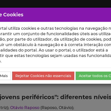
e Cookies
rtal utiliza cookies e outras tecnologias na navegação n
rantir um conjunto de funcionalidades úteis aos utiliza
ção, por parte do utilizador, da utilização de cookies, po
uir um obstáculo à navegação e à correta interação co
scte
ESCOLAS
UNIDADES
alidades do portal. Ao usar o portal, o utilizador está a
ir que estas tecnologias sejam usadas nas funcionalid
.
da Comunicação
 Mais
Rejeitar Cookies não essenciais
Aceitar todos os 
ens periféricos": diferentes níveis
triz);
Otávio Raposo
(Raposo, Otávio);