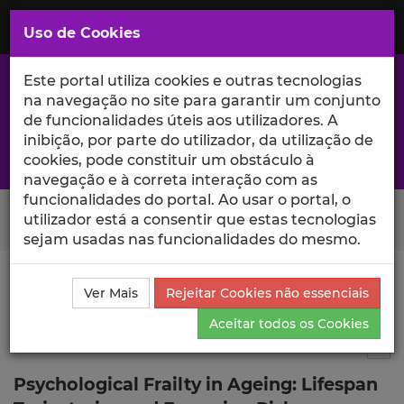
Saltar
para
MENU
Uso de Cookies
o
Conteúdo
Principal
Este portal utiliza cookies e outras tecnologias
na navegação no site para garantir um conjunto
de funcionalidades úteis aos utilizadores. A
inibição, por parte do utilizador, da utilização de
A excelência da investigação e ciência no Iscte
cookies, pode constituir um obstáculo à
navegação e à correta interação com as
funcionalidades do portal. Ao usar o portal, o
Search Button
utilizador está a consentir que estas tecnologias
sejam usadas nas funcionalidades do mesmo.
Ciência_Iscte
Publicações
Descrição Detalhada da
Ver Mais
Rejeitar Cookies não essenciais
Publicação
Aceitar todos os Cookies
Editor de livro
2
Tog
Psychological Frailty in Ageing: Lifespan