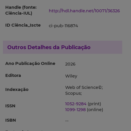
Handle (fonte:
http://hdl.handle.net/10071/36326
Ciência-IUL)
ID Ciência_Iscte
ci-pub-116874
Outros Detalhes da Publicação
Ano Publicação Online
2026
Editora
Wiley
Web of Science©;
Indexação
Scopus;
1052-9284
(print)
ISSN
1099-1298
(online)
ISBN
--