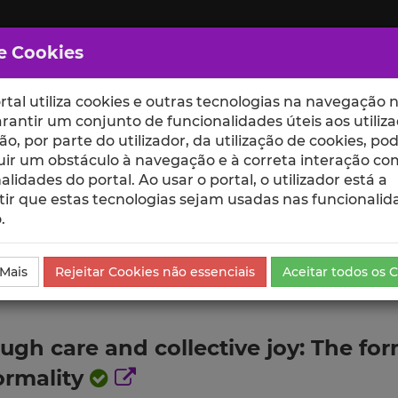
e Cookies
rtal utiliza cookies e outras tecnologias na navegação n
rantir um conjunto de funcionalidades úteis aos utiliza
ção, por parte do utilizador, da utilização de cookies, po
uir um obstáculo à navegação e à correta interação co
scte
ESCOLAS
UNIDADES
alidades do portal. Ao usar o portal, o utilizador está a
ir que estas tecnologias sejam usadas nas funcionalid
.
ublicação
 Mais
Rejeitar Cookies não essenciais
Aceitar todos os 
ugh care and collective joy: The fo
formality