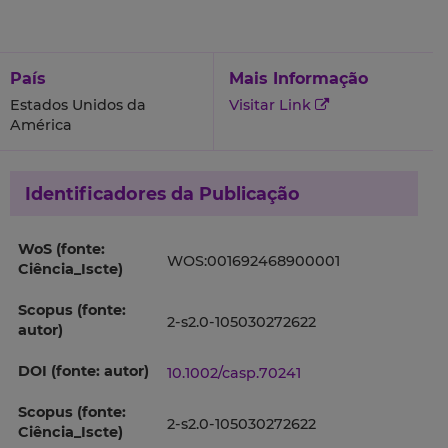
País
Mais Informação
Estados Unidos da
Visitar Link
América
Identificadores da Publicação
WoS (fonte:
WOS:001692468900001
Ciência_Iscte)
Scopus (fonte:
2-s2.0-105030272622
autor)
DOI (fonte: autor)
10.1002/casp.70241
Scopus (fonte:
2-s2.0-105030272622
Ciência_Iscte)