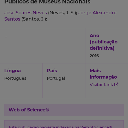
Públicos de Museus Nacionais
José Soares Neves
(Neves, J. S.);
Jorge Alexandre
Santos
(Santos, J.);
Ano
--
(publicação
definitiva)
2016
Língua
País
Mais
Informação
Português
Portugal
Visitar Link
Web of Science®
Esta publicação não está indexada na Web of Science®