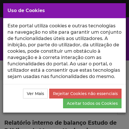
Saltar
para
MENU
Uso de Cookies
o
Conteúdo
Principal
Este portal utiliza cookies e outras tecnologias
na navegação no site para garantir um conjunto
de funcionalidades úteis aos utilizadores. A
inibição, por parte do utilizador, da utilização de
A excelência da investigação e ciência no Iscte
cookies, pode constituir um obstáculo à
navegação e à correta interação com as
funcionalidades do portal. Ao usar o portal, o
Search Button
utilizador está a consentir que estas tecnologias
sejam usadas nas funcionalidades do mesmo.
Ciência_Iscte
Publicações
Descrição Detalhada da
Ver Mais
Rejeitar Cookies não essenciais
Publicação
Aceitar todos os Cookies
Relatório
11
Tog
Relatório interno de balanço Estudo de