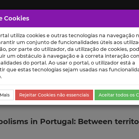
e Cookies
rtal utiliza cookies e outras tecnologias na navegação n
rantir um conjunto de funcionalidades úteis aos utiliza
ção, por parte do utilizador, da utilização de cookies, po
uir um obstáculo à navegação e à correta interação co
scte
ESCOLAS
UNIDADES
alidades do portal. Ao usar o portal, o utilizador está a
ir que estas tecnologias sejam usadas nas funcionalid
.
da Comunicação
 Mais
Rejeitar Cookies não essenciais
Aceitar todos os 
isms in Portugal: Between territori