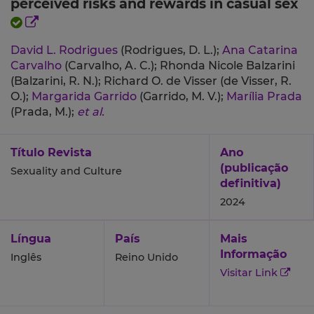
perceived risks and rewards in casual sex
David L. Rodrigues
(Rodrigues, D. L.);
Ana Catarina
Carvalho
(Carvalho, A. C.);
Rhonda Nicole Balzarini
(Balzarini, R. N.);
Richard O. de Visser (de Visser, R.
O.);
Margarida Garrido
(Garrido, M. V.);
Marília Prada
(Prada, M.);
et al.
Título Revista
Ano
(publicação
Sexuality and Culture
definitiva)
2024
Língua
País
Mais
Informação
Inglês
Reino Unido
Visitar Link