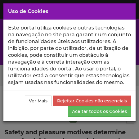
Saltar
para
MENU
Uso de Cookies
o
Conteúdo
Principal
Este portal utiliza cookies e outras tecnologias
na navegação no site para garantir um conjunto
de funcionalidades úteis aos utilizadores. A
inibição, por parte do utilizador, da utilização de
A excelência da investigação e ciência no Iscte
cookies, pode constituir um obstáculo à
navegação e à correta interação com as
funcionalidades do portal. Ao usar o portal, o
Search Button
utilizador está a consentir que estas tecnologias
sejam usadas nas funcionalidades do mesmo.
Ciência_Iscte
Publicações
Descrição Detalhada da
Ver Mais
Rejeitar Cookies não essenciais
Publicação
Aceitar todos os Cookies
Artigo em revista científica
Q1
7
Tog
Safety and pleasure motives determine