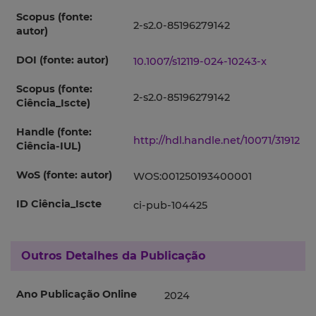
Scopus (fonte:
2-s2.0-85196279142
autor)
DOI (fonte: autor)
10.1007/s12119-024-10243-x
Scopus (fonte:
2-s2.0-85196279142
Ciência_Iscte)
Handle (fonte:
http://hdl.handle.net/10071/31912
Ciência-IUL)
WoS (fonte: autor)
WOS:001250193400001
ID Ciência_Iscte
ci-pub-104425
Outros Detalhes da Publicação
Ano Publicação Online
2024