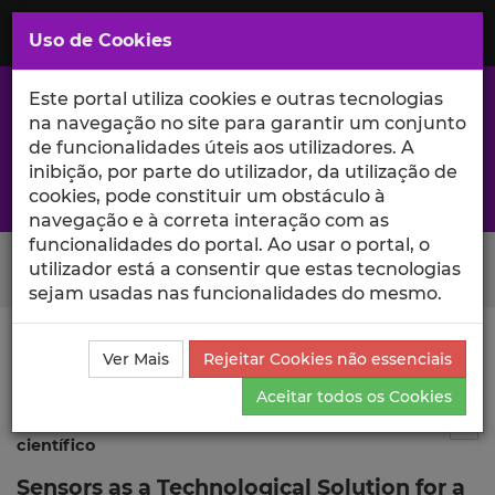
Saltar
para
MENU
Uso de Cookies
o
Conteúdo
Principal
Este portal utiliza cookies e outras tecnologias
na navegação no site para garantir um conjunto
de funcionalidades úteis aos utilizadores. A
inibição, por parte do utilizador, da utilização de
A excelência da investigação e ciência no Iscte
cookies, pode constituir um obstáculo à
navegação e à correta interação com as
funcionalidades do portal. Ao usar o portal, o
Search Button
utilizador está a consentir que estas tecnologias
sejam usadas nas funcionalidades do mesmo.
Ciência_Iscte
Publicações
Descrição Detalhada da
Ver Mais
Rejeitar Cookies não essenciais
Publicação
Aceitar todos os Cookies
Publicação em atas de evento
5
Tog
científico
Sensors as a Technological Solution for a