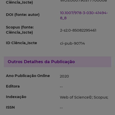
WOS:000790577700008
Ciência_Iscte)
10.1007/978-3-030-41494-
DOI (fonte: autor)
8_8
Scopus (fonte:
2-s2.0-85082295461
Ciência_Iscte)
ID Ciência_Iscte
ci-pub-90714
Outros Detalhes da Publicação
Ano Publicação Online
2020
Editora
--
Indexação
Web of Science©; Scopus;
ISSN
--