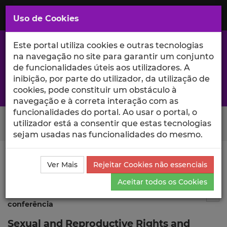
Saltar
para
MENU
Uso de Cookies
o
Conteúdo
Principal
Este portal utiliza cookies e outras tecnologias
na navegação no site para garantir um conjunto
de funcionalidades úteis aos utilizadores. A
inibição, por parte do utilizador, da utilização de
A excelência da investigação e ciência no Iscte
cookies, pode constituir um obstáculo à
navegação e à correta interação com as
funcionalidades do portal. Ao usar o portal, o
Search Button
utilizador está a consentir que estas tecnologias
sejam usadas nas funcionalidades do mesmo.
Ciência_Iscte
Publicações
Descrição Detalhada da
Ver Mais
Rejeitar Cookies não essenciais
Publicação
Aceitar todos os Cookies
Artigo não publicado nas atas da
1
Tog
conferência
Sexual and Reproductive Rights and