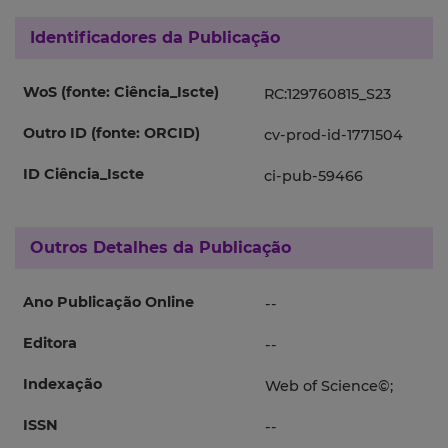
Identificadores da Publicação
WoS (fonte: Ciência_Iscte)
RC:129760815_S23
Outro ID (fonte: ORCID)
cv-prod-id-1771504
ID Ciência_Iscte
ci-pub-59466
Outros Detalhes da Publicação
Ano Publicação Online
--
Editora
--
Indexação
Web of Science©;
ISSN
--