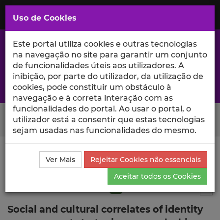
Saltar
para
MENU
Uso de Cookies
o
Conteúdo
Principal
Este portal utiliza cookies e outras tecnologias
na navegação no site para garantir um conjunto
de funcionalidades úteis aos utilizadores. A
inibição, por parte do utilizador, da utilização de
A excelência da investigação e ciência no Iscte
cookies, pode constituir um obstáculo à
navegação e à correta interação com as
funcionalidades do portal. Ao usar o portal, o
Search Button
utilizador está a consentir que estas tecnologias
sejam usadas nas funcionalidades do mesmo.
Ciência_Iscte
Publicações
Descrição Detalhada da
Ver Mais
Rejeitar Cookies não essenciais
Publicação
Aceitar todos os Cookies
Artigo em revista científica
Q1
12
Tog
Social and cultural correlates of identity