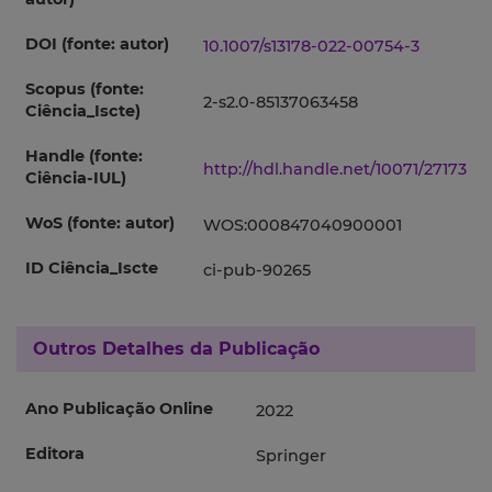
DOI (fonte: autor)
10.1007/s13178-022-00754-3
Scopus (fonte:
2-s2.0-85137063458
Ciência_Iscte)
Handle (fonte:
http://hdl.handle.net/10071/27173
Ciência-IUL)
WoS (fonte: autor)
WOS:000847040900001
ID Ciência_Iscte
ci-pub-90265
Outros Detalhes da Publicação
Ano Publicação Online
2022
Editora
Springer