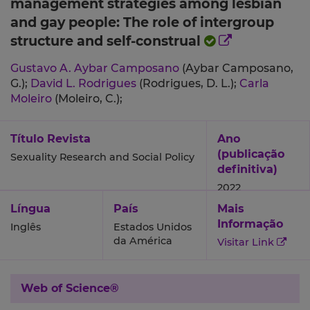
management strategies among lesbian
and gay people: The role of intergroup
structure and self-construal
Gustavo A. Aybar Camposano
(Aybar Camposano,
G.);
David L. Rodrigues
(Rodrigues, D. L.);
Carla
Moleiro
(Moleiro, C.);
Título Revista
Ano
(publicação
Sexuality Research and Social Policy
definitiva)
2022
Língua
País
Mais
Informação
Inglês
Estados Unidos
da América
Visitar Link
Web of Science®