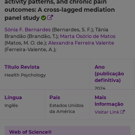
activity patterns, and chronic pain
outcomes: A cross-lagged mediation
panel study
Sónia F. Bernardes
(Bernardes, S. F.);
Tânia
Brandão (Brandão, T.);
Marta Osório de Matos
(Matos, M. O. de.);
Alexandra Ferreira Valente
(Ferreira-Valente, A.);
Título Revista
Ano
(publicação
Health Psychology
definitiva)
2024
Língua
País
Mais
Informação
Inglês
Estados Unidos
da América
Visitar Link
Web of Science®