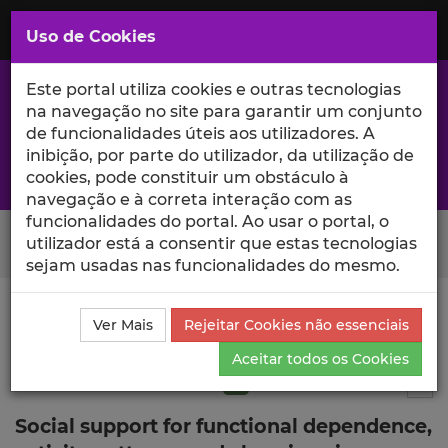
Saltar
para
MENU
Uso de Cookies
o
Conteúdo
Principal
Este portal utiliza cookies e outras tecnologias
na navegação no site para garantir um conjunto
de funcionalidades úteis aos utilizadores. A
inibição, por parte do utilizador, da utilização de
A excelência da investigação e ciência no Iscte
cookies, pode constituir um obstáculo à
navegação e à correta interação com as
funcionalidades do portal. Ao usar o portal, o
Search Button
utilizador está a consentir que estas tecnologias
sejam usadas nas funcionalidades do mesmo.
Ciência_Iscte
Publicações
Descrição Detalhada da
Ver Mais
Rejeitar Cookies não essenciais
Publicação
Aceitar todos os Cookies
Artigo em revista científica
Q1
6
Tog
Social support for functional dependence,