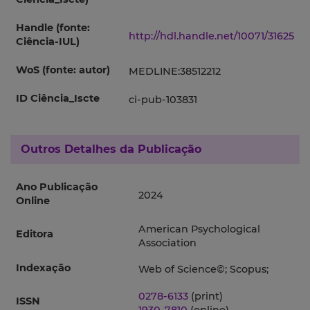
Handle (fonte:
http://hdl.handle.net/10071/31625
Ciência-IUL)
WoS (fonte: autor)
MEDLINE:38512212
ID Ciência_Iscte
ci-pub-103831
Outros Detalhes da Publicação
Ano Publicação
2024
Online
American Psychological
Editora
Association
Indexação
Web of Science©; Scopus;
0278-6133
(print)
ISSN