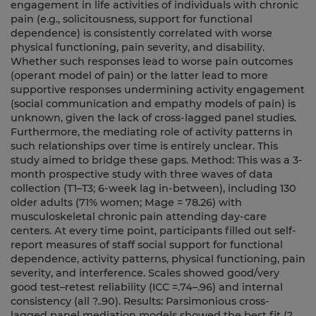
engagement in life activities of individuals with chronic
pain (e.g., solicitousness, support for functional
dependence) is consistently correlated with worse
physical functioning, pain severity, and disability.
Whether such responses lead to worse pain outcomes
(operant model of pain) or the latter lead to more
supportive responses undermining activity engagement
(social communication and empathy models of pain) is
unknown, given the lack of cross-lagged panel studies.
Furthermore, the mediating role of activity patterns in
such relationships over time is entirely unclear. This
study aimed to bridge these gaps. Method: This was a 3-
month prospective study with three waves of data
collection (T1–T3; 6-week lag in-between), including 130
older adults (71% women; Mage = 78.26) with
musculoskeletal chronic pain attending day-care
centers. At every time point, participants filled out self-
report measures of staff social support for functional
dependence, activity patterns, physical functioning, pain
severity, and interference. Scales showed good/very
good test–retest reliability (ICC =.74–.96) and internal
consistency (all ?..90). Results: Parsimonious cross-
lagged panel mediation models showed the best fit (?