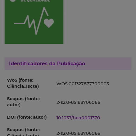
Identificadores da Publicação
WoS (fonte:
WOS:001327877300003
Ciência_Iscte)
Scopus (fonte:
2-s2.0-85188706066
autor)
DOI (fonte: autor)
10.1037/hea0001370
Scopus (fonte:
2-s2.0-85188706066
Ciência_Iscte)