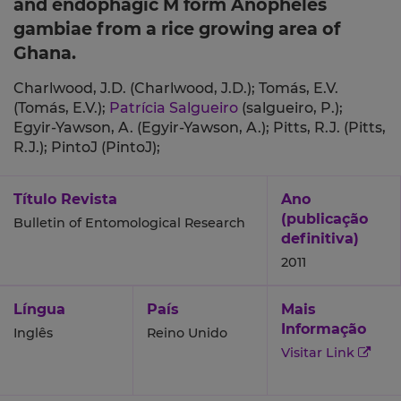
and endophagic M form Anopheles
gambiae from a rice growing area of
Ghana.
Charlwood, J.D. (Charlwood, J.D.);
Tomás, E.V.
(Tomás, E.V.);
Patrícia Salgueiro
(salgueiro, P.);
Egyir-Yawson, A. (Egyir-Yawson, A.);
Pitts, R.J. (Pitts,
R.J.);
PintoJ (PintoJ);
Título Revista
Ano
(publicação
Bulletin of Entomological Research
definitiva)
2011
Língua
País
Mais
Informação
Inglês
Reino Unido
Visitar Link