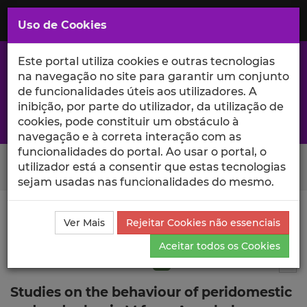
Saltar
para
MENU
Uso de Cookies
o
Conteúdo
Principal
Este portal utiliza cookies e outras tecnologias
na navegação no site para garantir um conjunto
de funcionalidades úteis aos utilizadores. A
inibição, por parte do utilizador, da utilização de
A excelência da investigação e ciência no Iscte
cookies, pode constituir um obstáculo à
navegação e à correta interação com as
funcionalidades do portal. Ao usar o portal, o
Search Button
utilizador está a consentir que estas tecnologias
sejam usadas nas funcionalidades do mesmo.
Ciência_Iscte
Publicações
Descrição Detalhada da
Ver Mais
Rejeitar Cookies não essenciais
Publicação
Aceitar todos os Cookies
Artigo em revista científica
Q1
3
Tog
Studies on the behaviour of peridomestic