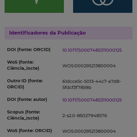
Identificadores da Publicação
DOI (fonte: ORCID)
10.1017/S0007485311000125
WoS (fonte:
WOS:000295213800004
Ciência_Iscte)
Outro ID (fonte:
61dcce5c-5013-44c7-a7d8-
ORCID)
5fdcf3f7859b
DOI (fonte: autor)
10.1017/S0007485311000125
Scopus (fonte:
2-s2.0-85027948576
Ciência_Iscte)
WoS (fonte: ORCID)
WOS:000295213800004