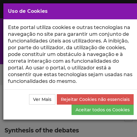
Saltar
para
MENU
Uso de Cookies
o
Conteúdo
Principal
Este portal utiliza cookies e outras tecnologias na
navegação no site para garantir um conjunto de
funcionalidades úteis aos utilizadores. A inibição,
por parte do utilizador, da utilização de cookies,
A excelência da investigação e ciência no Iscte
pode constituir um obstáculo à navegação e à
correta interação com as funcionalidades do
portal. Ao usar o portal, o utilizador está a
Search Button
consentir que estas tecnologias sejam usadas nas
funcionalidades do mesmo.
Ciência_Iscte
Comunicações
Descrição Detalhada
Ver Mais
Rejeitar Cookies não essenciais
da Comunicação
Aceitar todos os Cookies
Comunicação em evento científico
--
Tog
Synthesis of the debates