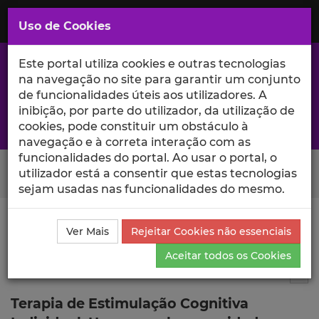
Saltar
para
MENU
Uso de Cookies
o
Conteúdo
Principal
Este portal utiliza cookies e outras tecnologias
na navegação no site para garantir um conjunto
de funcionalidades úteis aos utilizadores. A
inibição, por parte do utilizador, da utilização de
A excelência da investigação e ciência no Iscte
cookies, pode constituir um obstáculo à
navegação e à correta interação com as
funcionalidades do portal. Ao usar o portal, o
Search Button
utilizador está a consentir que estas tecnologias
sejam usadas nas funcionalidades do mesmo.
Ciência_Iscte
Publicações
Descrição Detalhada da
Ver Mais
Rejeitar Cookies não essenciais
Publicação
Aceitar todos os Cookies
Autor de livro
1
Tog
Terapia de Estimulação Cognitiva