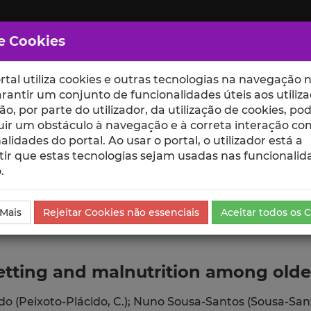
e Cookies
rtal utiliza cookies e outras tecnologias na navegação n
rantir um conjunto de funcionalidades úteis aos utiliza
ção, por parte do utilizador, da utilização de cookies, po
uir um obstáculo à navegação e à correta interação co
scte
ESCOLAS
UNIDADES
alidades do portal. Ao usar o portal, o utilizador está a
ir que estas tecnologias sejam usadas nas funcionalid
.
ublicação
 Mais
Rejeitar Cookies não essenciais
Aceitar todos os 
etting and malnutrition among olde
o (Peixoto-Plácido, C.);
Nuno Sousa-Santos (Sousa-Sant