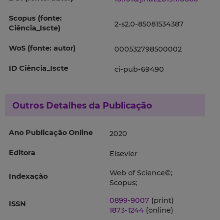
Scopus (fonte:
2-s2.0-85081534387
Ciência_Iscte)
WoS (fonte: autor)
000532798500002
ID Ciência_Iscte
ci-pub-69490
Outros Detalhes da Publicação
Ano Publicação Online
2020
Editora
Elsevier
Web of Science©;
Indexação
Scopus;
0899-9007
(print)
ISSN
1873-1244
(online)