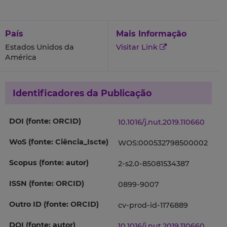
País
Mais Informação
Estados Unidos da
Visitar Link
América
Identificadores da Publicação
DOI (fonte: ORCID)
10.1016/j.nut.2019.110660
WoS (fonte: Ciência_Iscte)
WOS:000532798500002
Scopus (fonte: autor)
2-s2.0-85081534387
ISSN (fonte: ORCID)
0899-9007
Outro ID (fonte: ORCID)
cv-prod-id-1176889
DOI (fonte: autor)
10.1016/j.nut.2019.110660