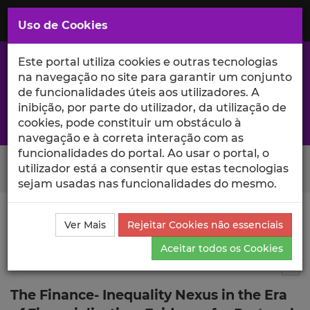
Saltar
para
MENU
Uso de Cookies
o
Conteúdo
Principal
Este portal utiliza cookies e outras tecnologias
na navegação no site para garantir um conjunto
de funcionalidades úteis aos utilizadores. A
inibição, por parte do utilizador, da utilização de
A excelência da investigação e ciência no Iscte
cookies, pode constituir um obstáculo à
navegação e à correta interação com as
funcionalidades do portal. Ao usar o portal, o
Search Button
utilizador está a consentir que estas tecnologias
sejam usadas nas funcionalidades do mesmo.
Ciência_Iscte
Publicações
Descrição Detalhada da
Ver Mais
Rejeitar Cookies não essenciais
Publicação
Aceitar todos os Cookies
Working paper
2
Tog
The Finance- Inequality Nexus in the Era