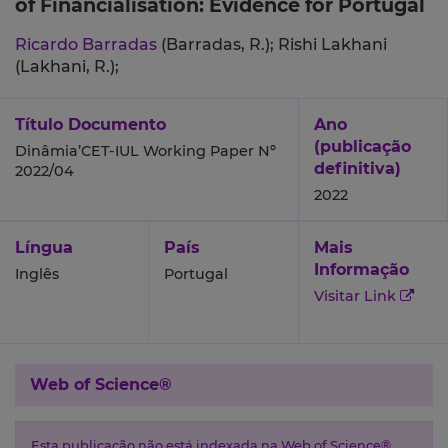
of Financialisation: Evidence for Portugal
Ricardo Barradas
(Barradas, R.);
Rishi Lakhani
(Lakhani, R.);
Título Documento
Ano
(publicação
Dinâmia’CET-IUL Working Paper Nº
definitiva)
2022/04
2022
Língua
País
Mais
Informação
Inglês
Portugal
Visitar Link
Web of Science®
Esta publicação não está indexada na Web of Science®