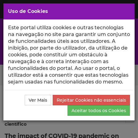
Saltar
para
MENU
Uso de Cookies
o
Conteúdo
Principal
Este portal utiliza cookies e outras tecnologias
na navegação no site para garantir um conjunto
de funcionalidades úteis aos utilizadores. A
inibição, por parte do utilizador, da utilização de
A excelência da investigação e ciência no Iscte
cookies, pode constituir um obstáculo à
navegação e à correta interação com as
funcionalidades do portal. Ao usar o portal, o
Search Button
utilizador está a consentir que estas tecnologias
sejam usadas nas funcionalidades do mesmo.
Ciência_Iscte
Publicações
Descrição Detalhada da
Ver Mais
Rejeitar Cookies não essenciais
Publicação
Aceitar todos os Cookies
Publicação em atas de evento
--
Tog
científico
The impact of COVID-19 pandemic on