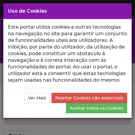
Saltar
para
MENU
Uso de Cookies
o
Conteúdo
Principal
Este portal utiliza cookies e outras tecnologias
na navegação no site para garantir um conjunto
de funcionalidades úteis aos utilizadores. A
inibição, por parte do utilizador, da utilização de
A excelência da investigação e ciência no Iscte
cookies, pode constituir um obstáculo à
navegação e à correta interação com as
funcionalidades do portal. Ao usar o portal, o
Search Button
utilizador está a consentir que estas tecnologias
sejam usadas nas funcionalidades do mesmo.
Informação inválida
Ver Mais
Rejeitar Cookies não essenciais
Aceitar todos os Cookies
Não foi encontrada informação sobre essa
Publicação.