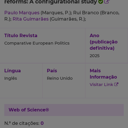
reforms: A configurational study
Paulo Marques
(Marques, P.);
Rui Branco (Branco,
R.);
Rita Guimarães
(Guimarães, R.);
Título Revista
Ano
(publicação
Comparative European Politics
definitiva)
2025
Língua
País
Mais
Informação
Inglês
Reino Unido
Visitar Link
Web of Science®
N.º de citações:
0