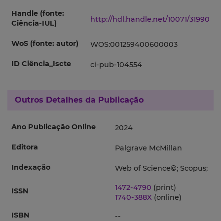
Handle (fonte:
http://hdl.handle.net/10071/31990
Ciência-IUL)
WoS (fonte: autor)
WOS:001259400600003
ID Ciência_Iscte
ci-pub-104554
Outros Detalhes da Publicação
Ano Publicação Online
2024
Editora
Palgrave McMillan
Indexação
Web of Science©; Scopus;
1472-4790
(print)
ISSN
1740-388X
(online)
ISBN
--