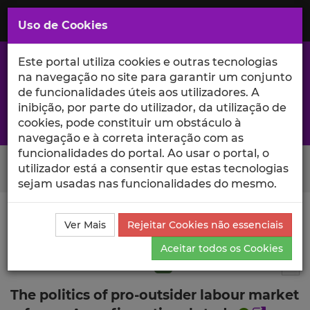
Saltar
para
MENU
Uso de Cookies
o
Conteúdo
Principal
Este portal utiliza cookies e outras tecnologias
na navegação no site para garantir um conjunto
de funcionalidades úteis aos utilizadores. A
inibição, por parte do utilizador, da utilização de
A excelência da investigação e ciência no Iscte
cookies, pode constituir um obstáculo à
navegação e à correta interação com as
funcionalidades do portal. Ao usar o portal, o
Search Button
utilizador está a consentir que estas tecnologias
sejam usadas nas funcionalidades do mesmo.
Ciência_Iscte
Publicações
Descrição Detalhada da
Ver Mais
Rejeitar Cookies não essenciais
Publicação
Aceitar todos os Cookies
Artigo em revista científica
Q1
5
Tog
The politics of pro-outsider labour market