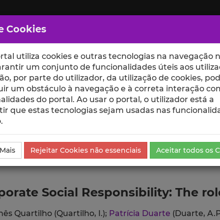
e Cookies
rtal utiliza cookies e outras tecnologias na navegação n
rantir um conjunto de funcionalidades úteis aos utiliza
ção, por parte do utilizador, da utilização de cookies, po
uir um obstáculo à navegação e à correta interação co
scte
ESCOLAS
UNIDADES
alidades do portal. Ao usar o portal, o utilizador está a
ir que estas tecnologias sejam usadas nas funcionalid
.
da Comunicação
 Mais
Rejeitar Cookies não essenciais
Aceitar todos os 
orate Social Responsibility: The rol
nês Quartilho (Quartilho, I.);
Patrícia Duarte
(Duarte, A.P