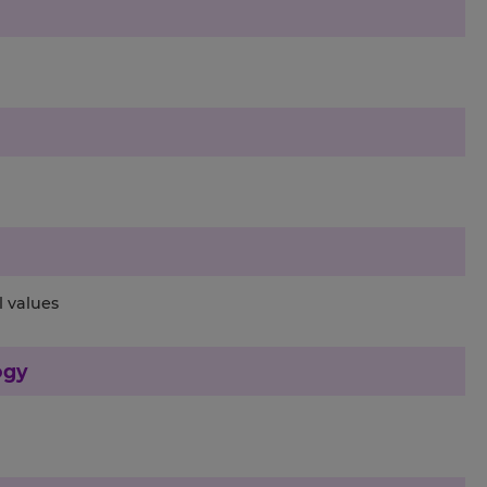
l values
ogy