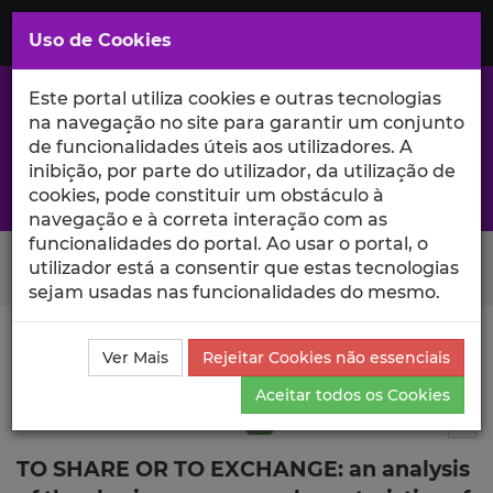
Saltar
para
MENU
Uso de Cookies
o
Conteúdo
Principal
Este portal utiliza cookies e outras tecnologias
na navegação no site para garantir um conjunto
de funcionalidades úteis aos utilizadores. A
inibição, por parte do utilizador, da utilização de
A excelência da investigação e ciência no Iscte
cookies, pode constituir um obstáculo à
navegação e à correta interação com as
funcionalidades do portal. Ao usar o portal, o
Search Button
utilizador está a consentir que estas tecnologias
sejam usadas nas funcionalidades do mesmo.
Ciência_Iscte
Publicações
Descrição Detalhada da
Ver Mais
Rejeitar Cookies não essenciais
Publicação
Aceitar todos os Cookies
Artigo em revista científica
Q1
6
Tog
TO SHARE OR TO EXCHANGE: an analysis