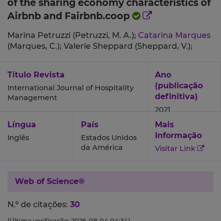
of the sharing economy characteristics of
Airbnb and Fairbnb.coop
Marina Petruzzi (Petruzzi, M. A.);
Catarina Marques
(Marques, C.);
Valerie Sheppard (Sheppard, V.);
Título Revista
Ano
(publicação
International Journal of Hospitality
definitiva)
Management
2021
Língua
País
Mais
Informação
Inglês
Estados Unidos
da América
Visitar Link
Web of Science®
N.º de citações:
30
(Última verificação: 2026-08-04 04:34)