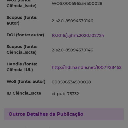
WoS (fonte:
WOS:000596534500028
Ciência_Iscte)
Scopus (fonte:
2-s2.0-85094570146
autor)
DOI (fonte: autor)
10.1016/j.ijhm.2020.102724
Scopus (fonte:
2-s2.0-85094570146
Ciência_Iscte)
Handle (fonte:
http://hdl.handle.net/10071/28452
Ciência-IUL)
WoS (fonte: autor)
000596534500028
ID Ciência_Iscte
ci-pub-75332
Outros Detalhes da Publicação