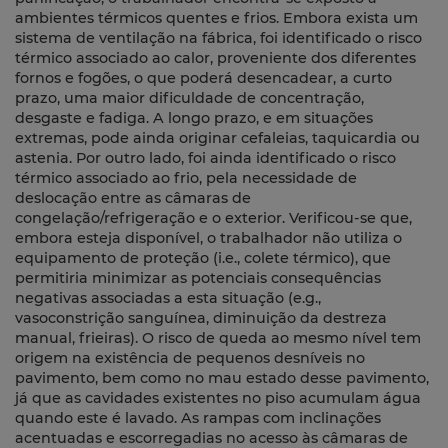
ambientes térmicos quentes e frios. Embora exista um
sistema de ventilação na fábrica, foi identificado o risco
térmico associado ao calor, proveniente dos diferentes
fornos e fogões, o que poderá desencadear, a curto
prazo, uma maior dificuldade de concentração,
desgaste e fadiga. A longo prazo, e em situações
extremas, pode ainda originar cefaleias, taquicardia ou
astenia. Por outro lado, foi ainda identificado o risco
térmico associado ao frio, pela necessidade de
deslocação entre as câmaras de
congelação/refrigeração e o exterior. Verificou-se que,
embora esteja disponível, o trabalhador não utiliza o
equipamento de proteção (i.e., colete térmico), que
permitiria minimizar as potenciais consequências
negativas associadas a esta situação (e.g.,
vasoconstrição sanguínea, diminuição da destreza
manual, frieiras). O risco de queda ao mesmo nível tem
origem na existência de pequenos desníveis no
pavimento, bem como no mau estado desse pavimento,
já que as cavidades existentes no piso acumulam água
quando este é lavado. As rampas com inclinações
acentuadas e escorregadias no acesso às câmaras de