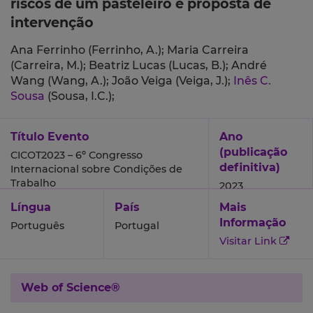
riscos de um pasteleiro e proposta de
intervenção
Ana Ferrinho (Ferrinho, A.);
Maria Carreira
(Carreira, M.);
Beatriz Lucas (Lucas, B.);
André
Wang (Wang, A.);
João Veiga (Veiga, J.);
Inês C.
Sousa
(Sousa, I.C.);
Título Evento
Ano
(publicação
CICOT2023 – 6º Congresso
definitiva)
Internacional sobre Condições de
Trabalho
2023
Língua
País
Mais
Informação
Português
Portugal
Visitar Link
Web of Science®