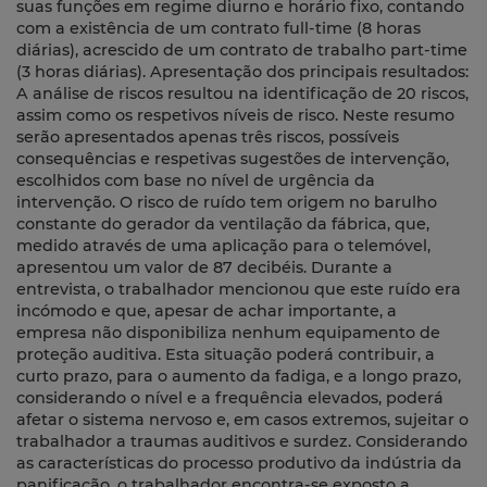
suas funções em regime diurno e horário fixo, contando
com a existência de um contrato full-time (8 horas
diárias), acrescido de um contrato de trabalho part-time
(3 horas diárias). Apresentação dos principais resultados:
A análise de riscos resultou na identificação de 20 riscos,
assim como os respetivos níveis de risco. Neste resumo
serão apresentados apenas três riscos, possíveis
consequências e respetivas sugestões de intervenção,
escolhidos com base no nível de urgência da
intervenção. O risco de ruído tem origem no barulho
constante do gerador da ventilação da fábrica, que,
medido através de uma aplicação para o telemóvel,
apresentou um valor de 87 decibéis. Durante a
entrevista, o trabalhador mencionou que este ruído era
incómodo e que, apesar de achar importante, a
empresa não disponibiliza nenhum equipamento de
proteção auditiva. Esta situação poderá contribuir, a
curto prazo, para o aumento da fadiga, e a longo prazo,
considerando o nível e a frequência elevados, poderá
afetar o sistema nervoso e, em casos extremos, sujeitar o
trabalhador a traumas auditivos e surdez. Considerando
as características do processo produtivo da indústria da
panificação, o trabalhador encontra-se exposto a