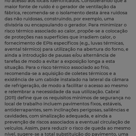
no acesso aos locais identificados. Considerando que a
maior fonte de ruído é o gerador de ventilação da
fábrica, recomenda-se o isolamento desta área ruidosa
das não ruidosas, construindo, por exemplo, uma
divisória ou encapsulando o gerador. Para minimizar o
risco térmico associado ao calor, propõe-se a colocação
de proteções nas superfícies que irradiem calor, o
fornecimento de EPIs específicos (e.g., luvas térmicas,
avental térmico) para utilização na abertura do forno, e
ainda a introdução de pausas e/ou alternância de
tarefas de modo a evitar a exposição longa a esta
situação. Para o risco térmico associado ao frio,
recomenda-se a aquisição de coletes térmicos e a
existência de um cabide instalado na lateral da câmara
de refrigeração, de modo a facilitar o acesso ao mesmo
e relembrar a necessidade da sua utilização. Cabral
(2011) define que os requisitos mínimos de segurança no
local de trabalho incluem pavimentos fixos, estáveis,
antiderrapantes, sem inclinações perigosas, saliências e
cavidades, com sinalização adequada, e ainda a
prevenção de riscos associados a eventual circulação de
veículos. Assim, para reduzir o risco de queda ao mesmo
nível, sugere-se a total substituição do pavimento, uma