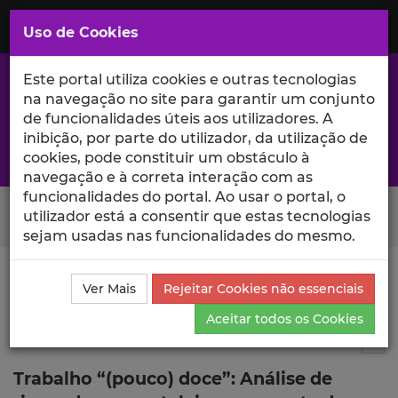
Saltar
para
MENU
Uso de Cookies
o
Conteúdo
Principal
Este portal utiliza cookies e outras tecnologias
na navegação no site para garantir um conjunto
de funcionalidades úteis aos utilizadores. A
inibição, por parte do utilizador, da utilização de
A excelência da investigação e ciência no Iscte
cookies, pode constituir um obstáculo à
navegação e à correta interação com as
funcionalidades do portal. Ao usar o portal, o
Search Button
utilizador está a consentir que estas tecnologias
sejam usadas nas funcionalidades do mesmo.
Ciência_Iscte
Comunicações
Descrição Detalhada
Ver Mais
Rejeitar Cookies não essenciais
da Comunicação
Aceitar todos os Cookies
Comunicação em evento científico
2
Tog
Trabalho “(pouco) doce”: Análise de