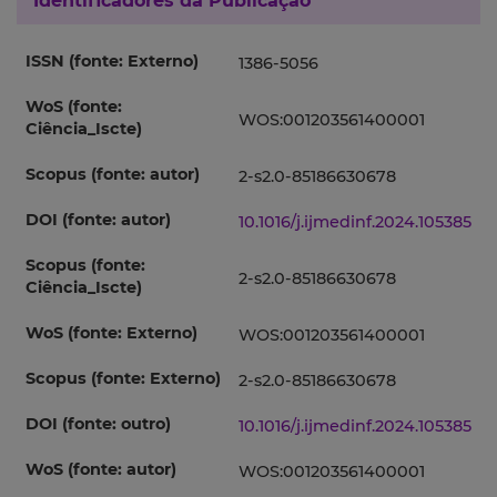
Identificadores da Publicação
ISSN (fonte: Externo)
1386-5056
WoS (fonte:
WOS:001203561400001
Ciência_Iscte)
Scopus (fonte: autor)
2-s2.0-85186630678
DOI (fonte: autor)
10.1016/j.ijmedinf.2024.105385
Scopus (fonte:
2-s2.0-85186630678
Ciência_Iscte)
WoS (fonte: Externo)
WOS:001203561400001
Scopus (fonte: Externo)
2-s2.0-85186630678
DOI (fonte: outro)
10.1016/j.ijmedinf.2024.105385
WoS (fonte: autor)
WOS:001203561400001