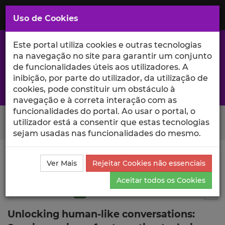
Saltar
para
MENU
Uso de Cookies
o
Conteúdo
Principal
Este portal utiliza cookies e outras tecnologias
na navegação no site para garantir um conjunto
de funcionalidades úteis aos utilizadores. A
inibição, por parte do utilizador, da utilização de
A excelência da investigação e ciência no Iscte
cookies, pode constituir um obstáculo à
navegação e à correta interação com as
funcionalidades do portal. Ao usar o portal, o
Search Button
utilizador está a consentir que estas tecnologias
sejam usadas nas funcionalidades do mesmo.
Ciência_Iscte
Publicações
Descrição Detalhada da
Ver Mais
Rejeitar Cookies não essenciais
Publicação
Aceitar todos os Cookies
Artigo de revisão
Q1
3
Tog
Unlocking human-like conversations: