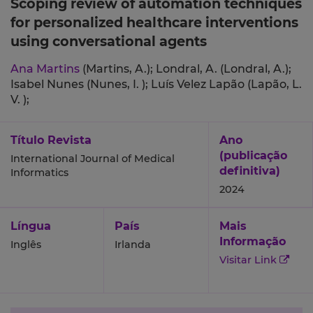
Scoping review of automation techniques
for personalized healthcare interventions
using conversational agents
Ana Martins
(Martins, A.);
Londral, A. (Londral, A.);
Isabel Nunes (Nunes, I. );
Luís Velez Lapão (Lapão, L.
V. );
Título Revista
Ano
(publicação
International Journal of Medical
definitiva)
Informatics
2024
Língua
País
Mais
Informação
Inglês
Irlanda
Visitar Link