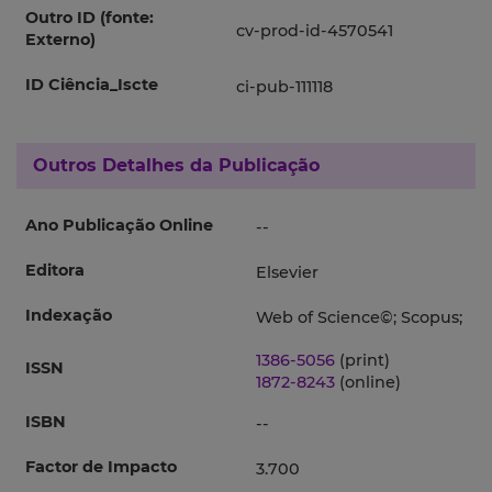
Outro ID (fonte:
cv-prod-id-4570541
Externo)
ID Ciência_Iscte
ci-pub-111118
Outros Detalhes da Publicação
Ano Publicação Online
--
Editora
Elsevier
Indexação
Web of Science©; Scopus;
1386-5056
(print)
ISSN
1872-8243
(online)
ISBN
--
Factor de Impacto
3.700