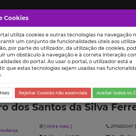
e Cookies
rtal utiliza cookies e outras tecnologias na navegação n
rantir um conjunto de funcionalidades úteis aos utiliza
ção, por parte do utilizador, da utilização de cookies, po
uir um obstáculo à navegação e à correta interação co
scte
ESCOLAS
UNIDADES
alidades do portal. Ao usar o portal, o utilizador está a
ir que estas tecnologias sejam usadas nas funcionalid
.
s da Silva Ferreira
Currículo
 Mais
Rejeitar Cookies não essenciais
Aceitar todos os 
ro dos Santos da Silva Ferr
217650247 (
[ VER E-MAIL ]
a Mudança