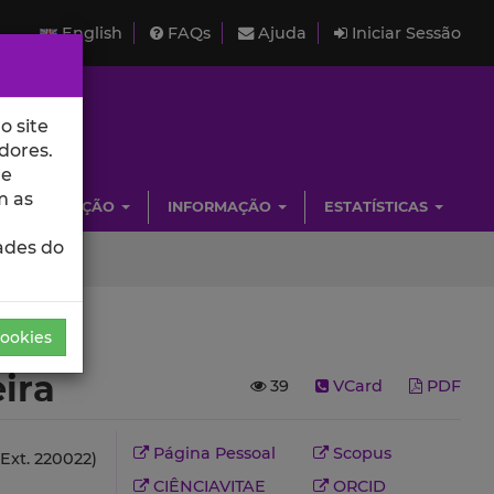
English
FAQs
Ajuda
Iniciar Sessão
o site
dores.
de
m as
INVESTIGAÇÃO
INFORMAÇÃO
ESTATÍSTICAS
ades do
Cookies
eira
39
VCard
PDF
Página Pessoal
Scopus
Ext. 220022)
CIÊNCIAVITAE
ORCID