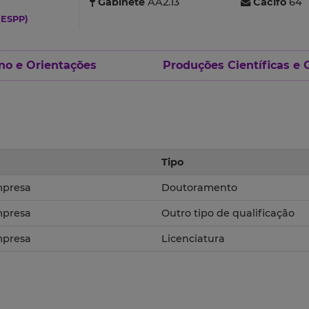
Gabinete
AA2.13
Cacifo
64
(ESPP)
no e Orientações
Produções Científicas e 
Tipo
Empresa
Doutoramento
Empresa
Outro tipo de qualificação
Empresa
Licenciatura