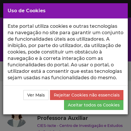
Saltar
para
MENU
Uso de Cookies
o
Conteúdo
Principal
Este portal utiliza cookies e outras tecnologias
na navegação no site para garantir um conjunto
de funcionalidades úteis aos utilizadores. A
inibição, por parte do utilizador, da utilização de
A excelência da investigação e ciência no Iscte
cookies, pode constituir um obstáculo à
navegação e à correta interação com as
funcionalidades do portal. Ao usar o portal, o
Search Button
utilizador está a consentir que estas tecnologias
sejam usadas nas funcionalidades do mesmo.
Ciência_Iscte
Autores
Ana Caetano
Currículo
Ver Mais
Rejeitar Cookies não essenciais
Ana Caetano
Aceitar todos os Cookies
Professora Auxiliar
CIES-Iscte - Centro de Investigação e Estudos